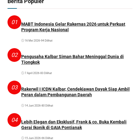
Berita Populer
01
MABT Indonesia Gelar Rakernas 2026 untuk Perkuat
Program Kerja Nasional
16 Mei 2026
•
94 Dilihat
02
Pengusaha Kalbar Siman Bahar Meninggal Dunia di
Tiongkok
7 April 2026
•
83 Dilihat
03
Rakerwil I ICDN Kalbar, Cendekiawan Dayak Siap Ambil
Peran dalam Pembangunan Daerah
14 Juni 2026
•
80 Dilihat
04
Lebih Elegan dan Eksklusif, Frank & co. Buka Kembali
Gerai Ikonik di GAIA Pontianak
15 Juni 2026
•
66 Dilihat