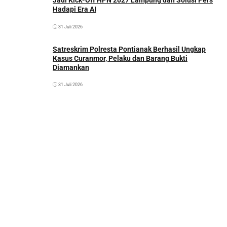
Jadi Kick-Off HPN 2027 Lampung dan Solusi Pers
Hadapi Era AI
31 Juli 2026
Satreskrim Polresta Pontianak Berhasil Ungkap
Kasus Curanmor, Pelaku dan Barang Bukti
Diamankan
31 Juli 2026