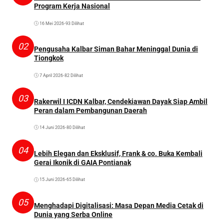
Program Kerja Nasional
16 Mei 2026
•
93 Dilihat
02
Pengusaha Kalbar Siman Bahar Meninggal Dunia di
Tiongkok
7 April 2026
•
82 Dilihat
03
Rakerwil I ICDN Kalbar, Cendekiawan Dayak Siap Ambil
Peran dalam Pembangunan Daerah
14 Juni 2026
•
80 Dilihat
04
Lebih Elegan dan Eksklusif, Frank & co. Buka Kembali
Gerai Ikonik di GAIA Pontianak
15 Juni 2026
•
65 Dilihat
05
Menghadapi Digitalisasi: Masa Depan Media Cetak di
Dunia yang Serba Online