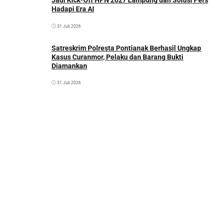
Jadi Kick-Off HPN 2027 Lampung dan Solusi Pers
Hadapi Era AI
31 Juli 2026
Satreskrim Polresta Pontianak Berhasil Ungkap
Kasus Curanmor, Pelaku dan Barang Bukti
Diamankan
31 Juli 2026