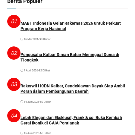
Berita Populer
01
MABT Indonesia Gelar Rakernas 2026 untuk Perkuat
Program Kerja Nasional
16 Mei 2026
•
93 Dilihat
02
Pengusaha Kalbar Siman Bahar Meninggal Dunia di
Tiongkok
7 April 2026
•
82 Dilihat
03
Rakerwil I ICDN Kalbar, Cendekiawan Dayak Siap Ambil
Peran dalam Pembangunan Daerah
14 Juni 2026
•
80 Dilihat
04
Lebih Elegan dan Eksklusif, Frank & co. Buka Kembali
Gerai Ikonik di GAIA Pontianak
15 Juni 2026
•
65 Dilihat