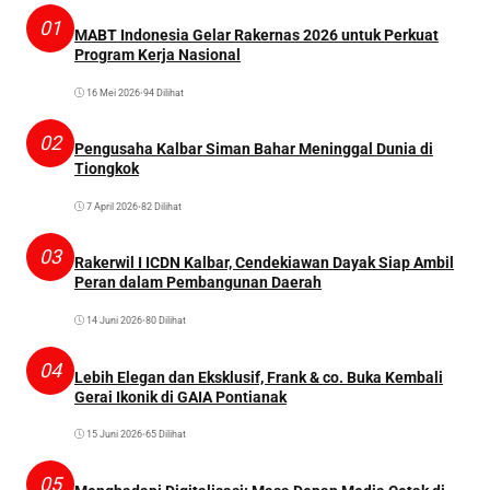
01
MABT Indonesia Gelar Rakernas 2026 untuk Perkuat
Program Kerja Nasional
16 Mei 2026
•
94 Dilihat
02
Pengusaha Kalbar Siman Bahar Meninggal Dunia di
Tiongkok
7 April 2026
•
82 Dilihat
03
Rakerwil I ICDN Kalbar, Cendekiawan Dayak Siap Ambil
Peran dalam Pembangunan Daerah
14 Juni 2026
•
80 Dilihat
04
Lebih Elegan dan Eksklusif, Frank & co. Buka Kembali
Gerai Ikonik di GAIA Pontianak
15 Juni 2026
•
65 Dilihat
05