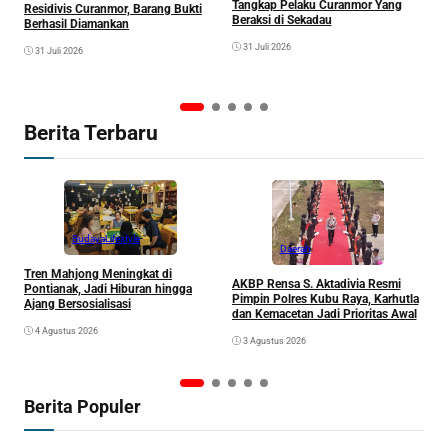
Tangkap Pelaku Curanmor Yang
P
Residivis Curanmor, Barang Bukti
Beraksi di Sekadau
M
Berhasil Diamankan
P
31 Juli 2026
2
31 Juli 2026
Berita Terbaru
Budaya
Lifestyle
Daerah
Tren Mahjong Meningkat di
P
AKBP Rensa S. Aktadivia Resmi
Pontianak, Jadi Hiburan hingga
2
Pimpin Polres Kubu Raya, Karhutla
Ajang Bersosialisasi
S
dan Kemacetan Jadi Prioritas Awal
4 Agustus 2026
3 Agustus 2026
Berita Populer