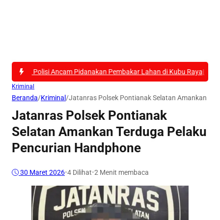
Polisi Ancam Pidanakan Pembakar Lahan di Kubu Raya
|
Motor KLX Digon
Kriminal
Beranda
/
Kriminal
/
Jatanras Polsek Pontianak Selatan Amankan Te
Jatanras Polsek Pontianak
Selatan Amankan Terduga Pelaku
Pencurian Handphone
30 Maret 2026
•
4
Dilihat
•
2 Menit membaca