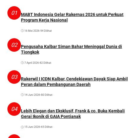
01
MABT Indonesia Gelar Rakernas 2026 untuk Perkuat
Program Kerja Nasional
16 Mei 2026
•
94 Dilihat
02
Pengusaha Kalbar Siman Bahar Meninggal Dunia di
Tiongkok
7 April 2026
•
82 Dilihat
03
Rakerwil I ICDN Kalbar, Cendekiawan Dayak Siap Ambil
Peran dalam Pembangunan Daerah
14 Juni 2026
•
80 Dilihat
04
Lebih Elegan dan Eksklusif, Frank & co. Buka Kembali
Gerai Ikonik di GAIA Pontianak
15 Juni 2026
•
65 Dilihat