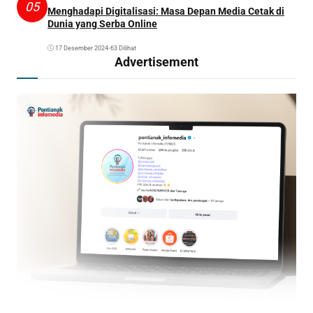
05
Menghadapi Digitalisasi: Masa Depan Media Cetak di
Dunia yang Serba Online
17 Desember 2024
•
63 Dilihat
Advertisement