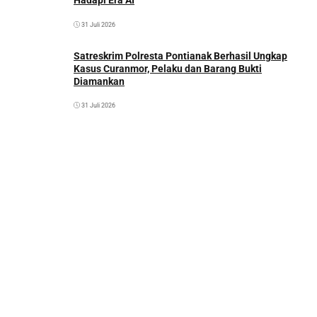
Hadapi Era AI
31 Juli 2026
Satreskrim Polresta Pontianak Berhasil Ungkap
Kasus Curanmor, Pelaku dan Barang Bukti
Diamankan
31 Juli 2026