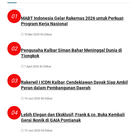
01
MABT Indonesia Gelar Rakernas 2026 untuk Perkuat
Program Kerja Nasional
16 Mei 2026
•
93 Dilihat
02
Pengusaha Kalbar Siman Bahar Meninggal Dunia di
Tiongkok
7 April 2026
•
82 Dilihat
03
Rakerwil I ICDN Kalbar, Cendekiawan Dayak Siap Ambil
Peran dalam Pembangunan Daerah
14 Juni 2026
•
80 Dilihat
04
Lebih Elegan dan Eksklusif, Frank & co. Buka Kembali
Gerai Ikonik di GAIA Pontianak
15 Juni 2026
•
65 Dilihat