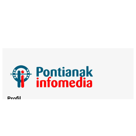
Profil
Tentang Kami
Kerja Sama
Kebijakan Privasi
Syarat dan Ketentuan