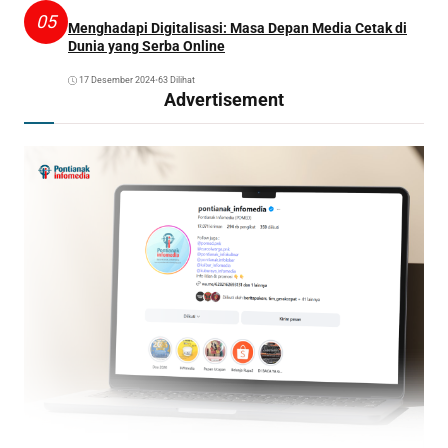
05
Menghadapi Digitalisasi: Masa Depan Media Cetak di
Dunia yang Serba Online
17 Desember 2024
•
63 Dilihat
Advertisement