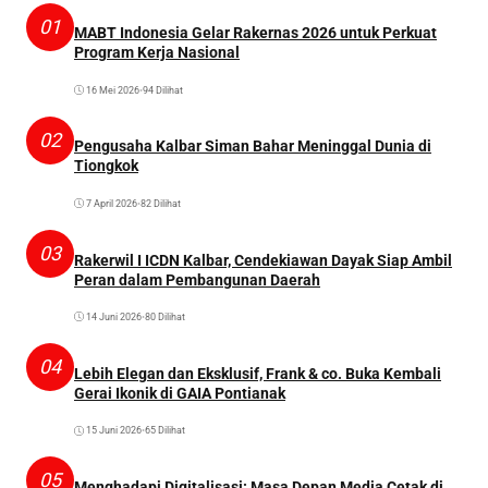
01
MABT Indonesia Gelar Rakernas 2026 untuk Perkuat
Program Kerja Nasional
16 Mei 2026
•
94 Dilihat
02
Pengusaha Kalbar Siman Bahar Meninggal Dunia di
Tiongkok
7 April 2026
•
82 Dilihat
03
Rakerwil I ICDN Kalbar, Cendekiawan Dayak Siap Ambil
Peran dalam Pembangunan Daerah
14 Juni 2026
•
80 Dilihat
04
Lebih Elegan dan Eksklusif, Frank & co. Buka Kembali
Gerai Ikonik di GAIA Pontianak
15 Juni 2026
•
65 Dilihat
05
Menghadapi Digitalisasi: Masa Depan Media Cetak di