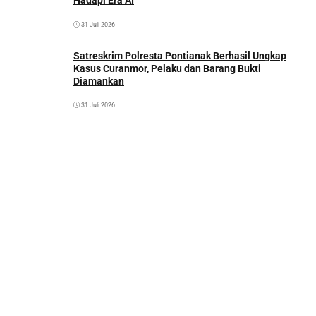
Hadapi Era AI
31 Juli 2026
Satreskrim Polresta Pontianak Berhasil Ungkap
Kasus Curanmor, Pelaku dan Barang Bukti
Diamankan
31 Juli 2026