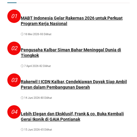
01
MABT Indonesia Gelar Rakernas 2026 untuk Perkuat
Program Kerja Nasional
16 Mei 2026
•
93 Dilihat
02
Pengusaha Kalbar Siman Bahar Meninggal Dunia di
Tiongkok
7 April 2026
•
82 Dilihat
03
Rakerwil I ICDN Kalbar, Cendekiawan Dayak Siap Ambil
Peran dalam Pembangunan Daerah
14 Juni 2026
•
80 Dilihat
04
Lebih Elegan dan Eksklusif, Frank & co. Buka Kembali
Gerai Ikonik di GAIA Pontianak
15 Juni 2026
•
65 Dilihat