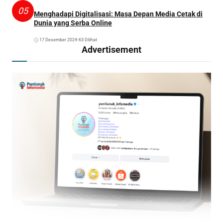
05
Menghadapi Digitalisasi: Masa Depan Media Cetak di
Dunia yang Serba Online
17 Desember 2024
•
63 Dilihat
Advertisement