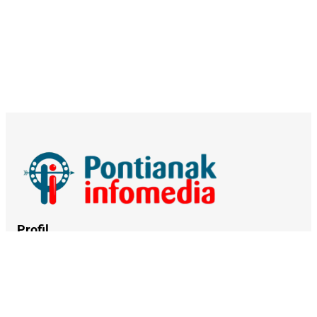
Profil
Tentang Kami
Kerja Sama
Kebijakan Privasi
Syarat dan Ketentuan