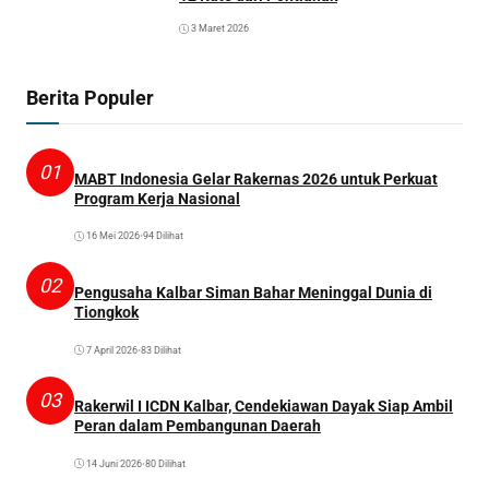
3 Maret 2026
Berita Populer
01
MABT Indonesia Gelar Rakernas 2026 untuk Perkuat
Program Kerja Nasional
16 Mei 2026
•
94 Dilihat
02
Pengusaha Kalbar Siman Bahar Meninggal Dunia di
Tiongkok
7 April 2026
•
83 Dilihat
03
Rakerwil I ICDN Kalbar, Cendekiawan Dayak Siap Ambil
Peran dalam Pembangunan Daerah
14 Juni 2026
•
80 Dilihat