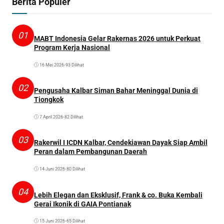
Berita Populer
01
MABT Indonesia Gelar Rakernas 2026 untuk Perkuat
Program Kerja Nasional
16 Mei 2026
•
93 Dilihat
02
Pengusaha Kalbar Siman Bahar Meninggal Dunia di
Tiongkok
7 April 2026
•
82 Dilihat
03
Rakerwil I ICDN Kalbar, Cendekiawan Dayak Siap Ambil
Peran dalam Pembangunan Daerah
14 Juni 2026
•
80 Dilihat
04
Lebih Elegan dan Eksklusif, Frank & co. Buka Kembali
Gerai Ikonik di GAIA Pontianak
15 Juni 2026
•
65 Dilihat