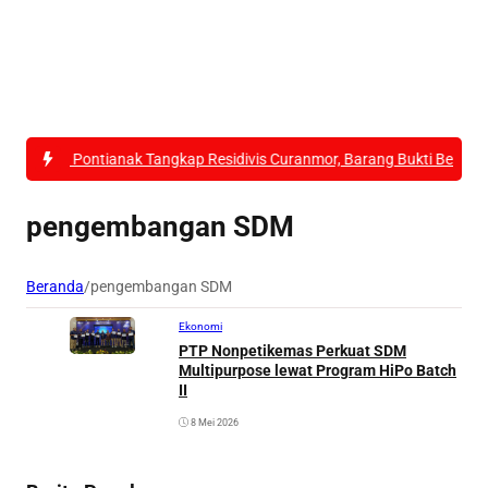
esta Pontianak Tangkap Residivis Curanmor, Barang Bukti Berhasil Dia
pengembangan SDM
Beranda
/
pengembangan SDM
Ekonomi
PTP Nonpetikemas Perkuat SDM
Multipurpose lewat Program HiPo Batch
II
8 Mei 2026