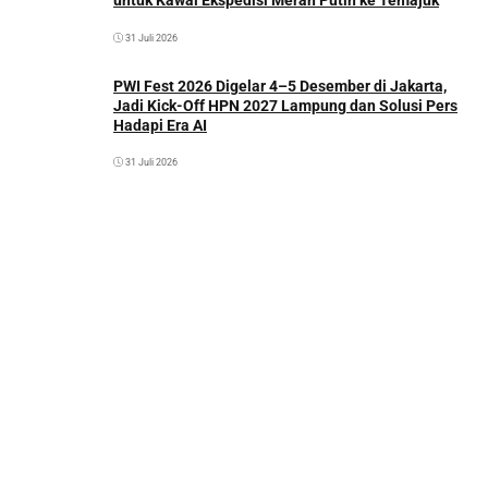
untuk Kawal Ekspedisi Merah Putih ke Temajuk
31 Juli 2026
PWI Fest 2026 Digelar 4–5 Desember di Jakarta,
Jadi Kick-Off HPN 2027 Lampung dan Solusi Pers
Hadapi Era AI
31 Juli 2026