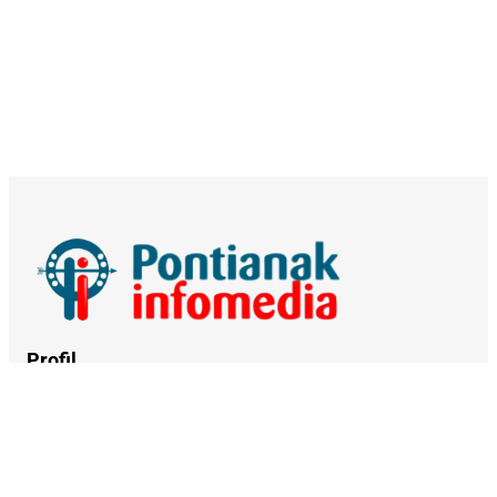
Profil
Tentang Kami
Kerja Sama
Kebijakan Privasi
Syarat dan Ketentuan