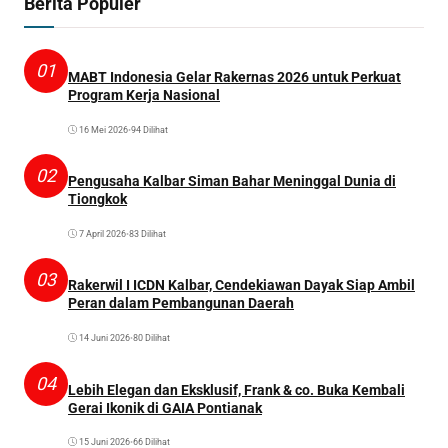
Berita Populer
01
MABT Indonesia Gelar Rakernas 2026 untuk Perkuat
Program Kerja Nasional
16 Mei 2026
•
94 Dilihat
02
Pengusaha Kalbar Siman Bahar Meninggal Dunia di
Tiongkok
7 April 2026
•
83 Dilihat
03
Rakerwil I ICDN Kalbar, Cendekiawan Dayak Siap Ambil
Peran dalam Pembangunan Daerah
14 Juni 2026
•
80 Dilihat
04
Lebih Elegan dan Eksklusif, Frank & co. Buka Kembali
Gerai Ikonik di GAIA Pontianak
15 Juni 2026
•
66 Dilihat