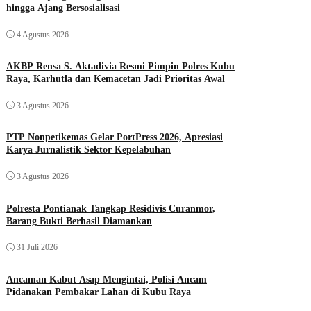
hingga Ajang Bersosialisasi
4 Agustus 2026
AKBP Rensa S. Aktadivia Resmi Pimpin Polres Kubu
Raya, Karhutla dan Kemacetan Jadi Prioritas Awal
3 Agustus 2026
PTP Nonpetikemas Gelar PortPress 2026, Apresiasi
Karya Jurnalistik Sektor Kepelabuhan
3 Agustus 2026
Polresta Pontianak Tangkap Residivis Curanmor,
Barang Bukti Berhasil Diamankan
31 Juli 2026
Ancaman Kabut Asap Mengintai, Polisi Ancam
Pidanakan Pembakar Lahan di Kubu Raya