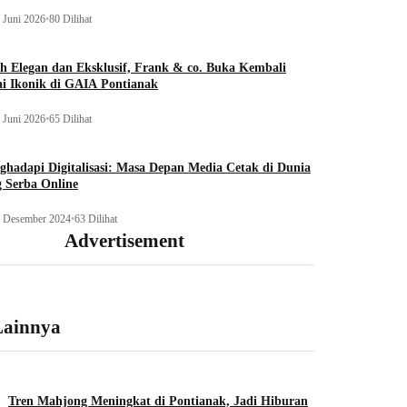
 Juni 2026
•
80 Dilihat
h Elegan dan Eksklusif, Frank & co. Buka Kembali
i Ikonik di GAIA Pontianak
 Juni 2026
•
65 Dilihat
hadapi Digitalisasi: Masa Depan Media Cetak di Dunia
 Serba Online
 Desember 2024
•
63 Dilihat
Advertisement
Lainnya
Tren Mahjong Meningkat di Pontianak, Jadi Hiburan