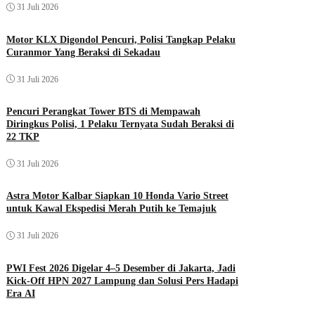
31 Juli 2026
Motor KLX Digondol Pencuri, Polisi Tangkap Pelaku
Curanmor Yang Beraksi di Sekadau
31 Juli 2026
Pencuri Perangkat Tower BTS di Mempawah
Diringkus Polisi, 1 Pelaku Ternyata Sudah Beraksi di
22 TKP
31 Juli 2026
Astra Motor Kalbar Siapkan 10 Honda Vario Street
untuk Kawal Ekspedisi Merah Putih ke Temajuk
31 Juli 2026
PWI Fest 2026 Digelar 4–5 Desember di Jakarta, Jadi
Kick-Off HPN 2027 Lampung dan Solusi Pers Hadapi
Era AI