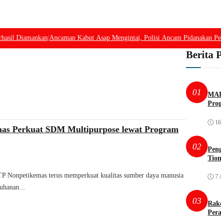
asil Diamankan
|
Ancaman Kabut Asap Mengintai, Polisi Ancam Pidanakan Pem
Berita 
01
MAB
Pro
16
as Perkuat SDM Multipurpose lewat Program
02
Pen
Tio
TP Nonpetikemas terus memperkuat kualitas sumber daya manusia
7 
uhanan...
03
Rak
Per