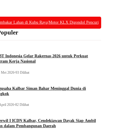
bakar Lahan di Kubu Raya
|
Motor KLX Digondol Pencuri, Polisi Tangkap Pela
Populer
T Indonesia Gelar Rakernas 2026 untuk Perkuat
gram Kerja Nasional
 Mei 2026
•
93 Dilihat
gusaha Kalbar Siman Bahar Meninggal Dunia di
ngkok
April 2026
•
82 Dilihat
erwil I ICDN Kalbar, Cendekiawan Dayak Siap Ambil
an dalam Pembangunan Daerah