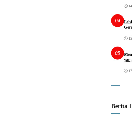
14
04
Lebi
Gera
15
05
Meng
yang
17
Berita 