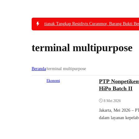
Polresta Pontianak Tangkap Residivis Curanmor, Barang Bukti Berh
terminal multipurpose
Beranda
/
terminal multipurpose
PTP Nonpetikem
Ekonomi
HiPo Batch II
8 Mei 2026
Jakarta, Mei 2026 – P
dalam layanan kepelab