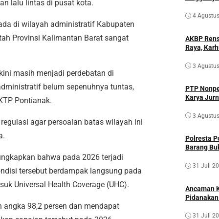
 lalu lintas di pusat kota.
4 Agustu
ada di wilayah administratif Kabupaten
tah Provinsi Kalimantan Barat sangat
AKBP Rensa
Raya, Karh
3 Agustu
kini masih menjadi perdebatan di
administratif belum sepenuhnya tuntas,
PTP Nonpet
Karya Jurn
-KTP Pontianak.
3 Agustu
regulasi agar persoalan batas wilayah ini
a.
Polresta P
Barang Buk
gungkapkan bahwa pada 2026 terjadi
31 Juli 2
ondisi tersebut berdampak langsung pada
uk Universal Health Coverage (UHC).
Ancaman K
Pidanakan
h angka 98,2 persen dan mendapat
31 Juli 2