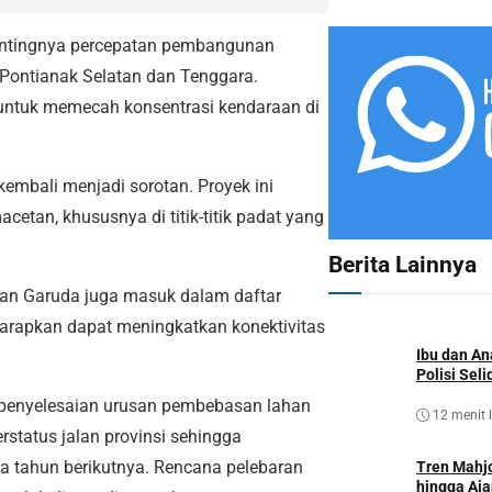
 pentingnya percepatan pembangunan
yah Pontianak Selatan dan Tenggara.
tif untuk memecah konsentrasi kendaraan di
kembali menjadi sorotan. Proyek ini
etan, khususnya di titik-titik padat yang
Berita Lainnya
an Garuda juga masuk dalam daftar
iharapkan dapat meningkatkan konektivitas
Ibu dan An
Polisi Sel
 penyelesaian urusan pembebasan lahan
12 menit 
erstatus jalan provinsi sehingga
a tahun berikutnya. Rencana pelebaran
Tren Mahjo
hingga Aja