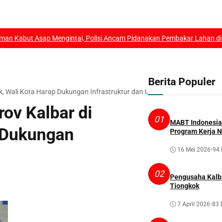
ntai, Polisi Ancam Pidanakan Pembakar Lahan di Kubu Raya
|
Motor KLX
Berita Populer
, Wali Kota Harap Dukungan Infrastruktur dan UHC
ov Kalbar di
01
MABT Indonesia 
p Dukungan
Program Kerja N
16 Mei 2026
•
94 
02
Pengusaha Kalba
Tiongkok
7 April 2026
•
83 