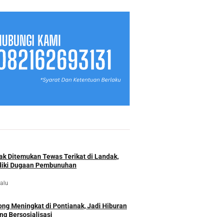
ak Ditemukan Tewas Terikat di Landak,
idiki Dugaan Pembunuhan
lalu
ng Meningkat di Pontianak, Jadi Hiburan
ng Bersosialisasi