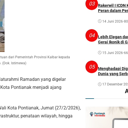
03
Rakerwil I ICDN
Peran dalam P
14 Juni 2026
•
80
04
Lebih Elegan dan
Gerai Ikonik di 
15 Juni 2026
•
66
tuan dari Pemerintah Provinsi Kalbar kepada
. (Dok. Istimewa)
05
Menghadapi Digi
Dunia yang Serb
aturahmi Ramadan yang digelar
17 Desember 20
 Kota Pontianak menjadi ajang
li Kota Pontianak, Jumat (27/2/2026),
rastruktur, penataan wilayah, hingga