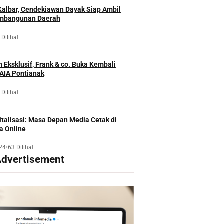
 Kalbar, Cendekiawan Dayak Siap Ambil
embangunan Daerah
 Dilihat
 Eksklusif, Frank & co. Buka Kembali
GAIA Pontianak
 Dilihat
talisasi: Masa Depan Media Cetak di
a Online
24
•
63 Dilihat
Advertisement