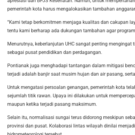
apresiasi dari BPJS Kesehatan. Namun, untuk mempertahan
pemerintah kota harus mengalokasikan tambahan anggaran 
“Kami tetap berkomitmen menjaga kualitas dan cakupan l
tentu kami berharap ada dukungan tambahan agar program 
Menurutnya, keberlanjutan UHC sangat penting mengingat t
sebagai pusat pendidikan dan perdagangan.
Pontianak juga menghadapi tantangan dalam mitigasi ben
terjadi adalah banjir saat musim hujan dan air pasang, se
Untuk mengatasi persoalan genangan, pemerintah kota tel
sejumlah titik rawan. Upaya ini dilakukan untuk mempercepa
maupun ketika terjadi pasang maksimum.
Selain itu, normalisasi sungai terus didorong meskipun se
provinsi dan pusat. Kolaborasi lintas wilayah dinilai menj
hidrometeorologi tersebut.