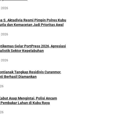
s 2026
 S. Aktadivia Resmi Pimpin Polres Kubu
utla dan Kemacetan Jadi Prioritas Awal
s 2026
ikemas Gelar PortPress 2026, Apresiasi
alistik Sektor Kepelabuhan
s 2026
ontianak Tangkap Residivis Curanmor,
ti Berhasil Diamankan
026
abut Asap Mengintai, Polisi Ancam
 Pembakar Lahan di Kubu Raya
026