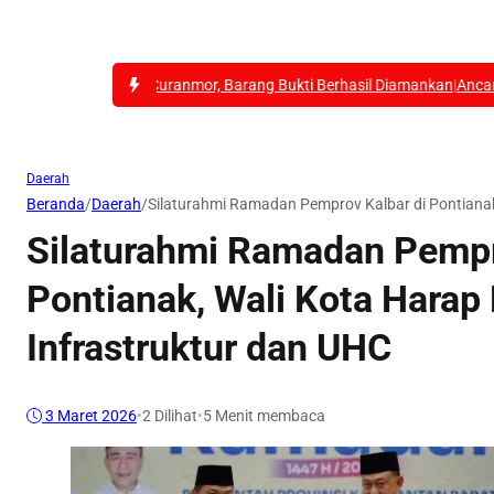
s Curanmor, Barang Bukti Berhasil Diamankan
|
Ancaman Kabut Asap Mengi
Daerah
Beranda
/
Daerah
/
Silaturahmi Ramadan Pemprov Kalbar di Pontianak
Silaturahmi Ramadan Pempr
Pontianak, Wali Kota Hara
Infrastruktur dan UHC
3 Maret 2026
•
2
Dilihat
•
5 Menit membaca