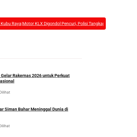
 Digondol Pencuri, Polisi Tangkap Pelaku Curanmor Yang Beraksi di Se
Gelar Rakernas 2026 untuk Perkuat
asional
Dilihat
r Siman Bahar Meninggal Dunia di
Dilihat