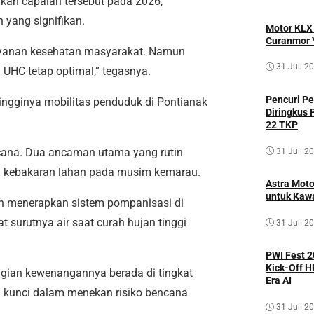
kan capaian tersebut pada 2026,
yang signifikan.
Motor KLX 
Curanmor 
ayanan kesehatan masyarakat. Namun
31 Juli 2
UHC tetap optimal,” tegasnya.
Pencuri P
ingginya mobilitas penduduk di Pontianak
Diringkus 
22 TKP
cana. Dua ancaman utama yang rutin
31 Juli 2
rta kebakaran lahan pada musim kemarau.
Astra Moto
untuk Kawa
ah menerapkan sistem pompanisasi di
t surutnya air saat curah hujan tinggi
31 Juli 2
PWI Fest 2
Kick-Off 
bagian kewenangannya berada di tingkat
Era AI
adi kunci dalam menekan risiko bencana
31 Juli 2