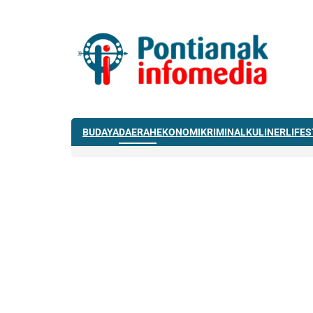
BUDAYA
DAERAH
EKONOMI
KRIMINAL
KULINER
LIFE